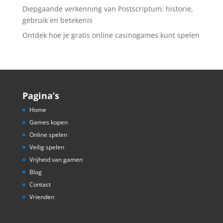
Diepgaande verkenning van Postscriptum: historie,
gebruik en betekenis
Ontdek hoe je gratis online casinogames kunt spelen
Pagina’s
Home
Games kopen
Online spelen
Veilig spelen
Vrijheid van gamen
Blog
Contact
Vrienden