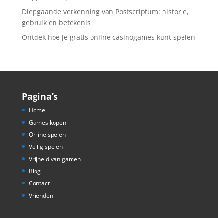
Diepgaande verkenning van Postscriptum: historie,
gebruik en betekenis
Ontdek hoe je gratis online casinogames kunt spelen
Pagina’s
Home
Games kopen
Online spelen
Veilig spelen
Vrijheid van gamen
Blog
Contact
Vrienden