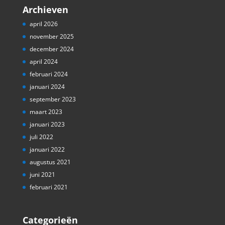
Archieven
april 2026
november 2025
december 2024
april 2024
februari 2024
januari 2024
september 2023
maart 2023
januari 2023
juli 2022
januari 2022
augustus 2021
juni 2021
februari 2021
Categorieën