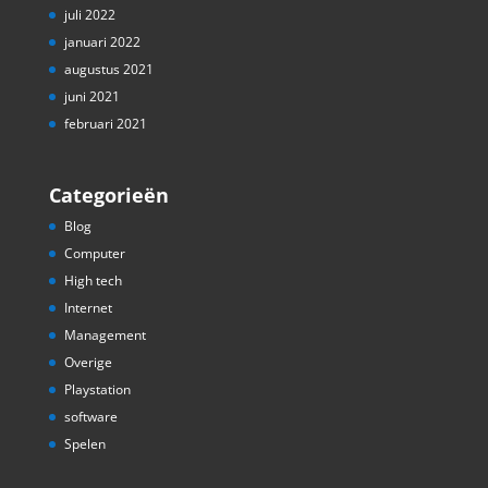
juli 2022
januari 2022
augustus 2021
juni 2021
februari 2021
Categorieën
Blog
Computer
High tech
Internet
Management
Overige
Playstation
software
Spelen