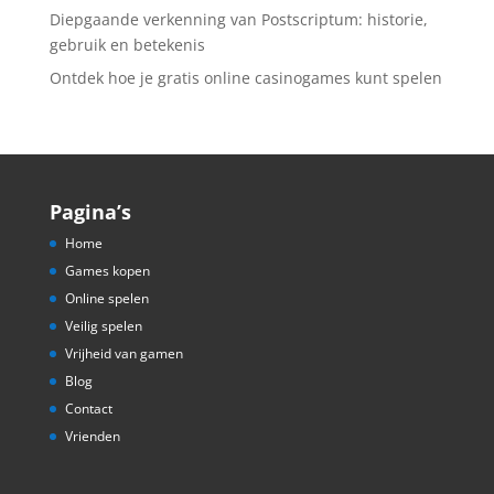
Diepgaande verkenning van Postscriptum: historie,
gebruik en betekenis
Ontdek hoe je gratis online casinogames kunt spelen
Pagina’s
Home
Games kopen
Online spelen
Veilig spelen
Vrijheid van gamen
Blog
Contact
Vrienden