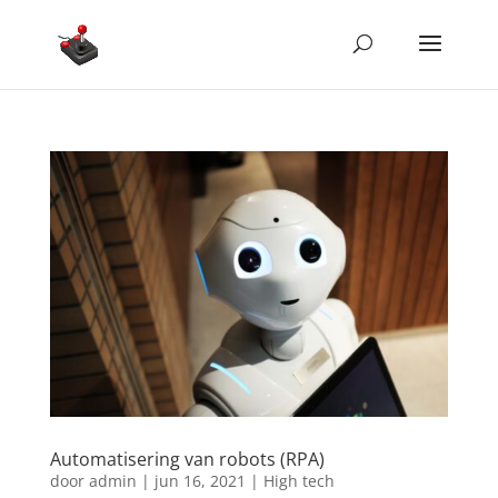
Automatisering van robots (RPA)
door
admin
|
jun 16, 2021
|
High tech