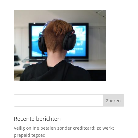
Recente berichten
Veilig online betalen zonder creditcard: zo werkt
prepaid tegoed