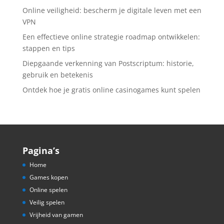
Online veiligheid: bescherm je digitale leven met een
VPN
Een effectieve online strategie roadmap ontwikkelen:
stappen en tips
Diepgaande verkenning van Postscriptum: historie,
gebruik en betekenis
Ontdek hoe je gratis online casinogames kunt spelen
Pagina’s
Home
Games kopen
Online spelen
Veilig spelen
Vrijheid van gamen