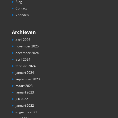
Blog
Contact
Vrienden
Archieven
april 2026
november 2025
december 2024
april 2024
februari 2024
januari 2024
september 2023
maart 2023
januari 2023
juli 2022
januari 2022
augustus 2021