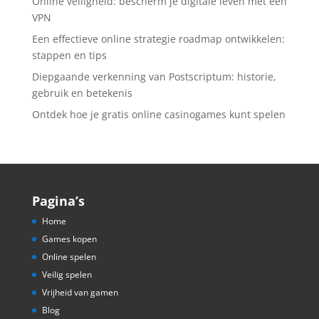
Online veiligheid: bescherm je digitale leven met een
VPN
Een effectieve online strategie roadmap ontwikkelen:
stappen en tips
Diepgaande verkenning van Postscriptum: historie,
gebruik en betekenis
Ontdek hoe je gratis online casinogames kunt spelen
Pagina’s
Home
Games kopen
Online spelen
Veilig spelen
Vrijheid van gamen
Blog