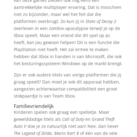
van deze games bieden ook nog eens een
aantrekkelijke multiplayer ervaring. Dat is misschien
niet zo bijzonder, maar wel het feit dat die
platformen overbrugt. Zo kun jij in
State of Decay 2
overleven in een zombie-apocalypse terwijl je op de
Xbox speelt. Maar een vriend die dit spel op pc
heeft, kan jou gewoon helpen! Dit is een functie die
PlayStation niet heeft. Het zal ermee te maken
hebben dat Xbox in handen is van Microsoft, die ook
het besturingssysteem Windows op de markt brengt.
Zijn er ook oudere titels van vorige platformen die jij
graag speelt? Dan moet je ook dit apparaat hebben,
aangezien achterwaartse compatibiliteit een groot
stokpaardje is van Team Xbox.
Familievriendelijk
Kinderen spelen ook graag een spelletje. Maar
gewelddadige titels als
Call of Duty
en
Grand Theft
Auto V
doe je ze natuurlijk niet aan! Nee, dan liever
The Legend of Zelda
,
Mario Kart 8
of één van de vele